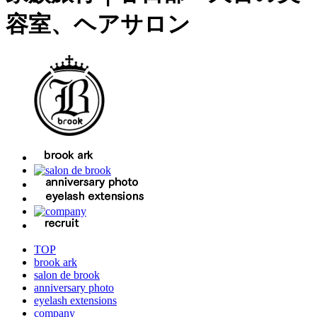
容室、ヘアサロン
TOP
brook ark
salon de brook
anniversary photo
eyelash extensions
company