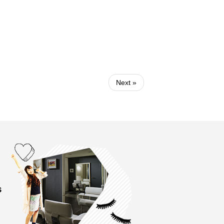
Next »
s