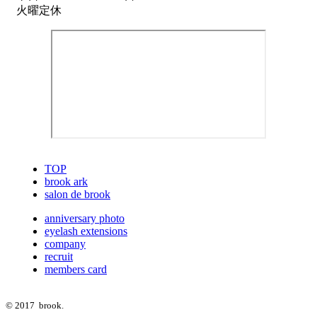
火曜定休
TOP
brook ark
salon de brook
anniversary photo
eyelash extensions
company
recruit
members card
© 2017 brook.