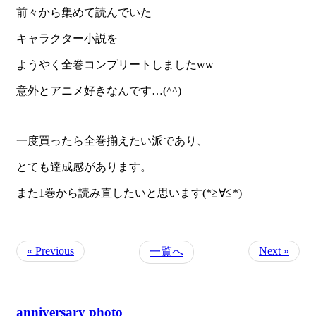
前々から集めて読んでいた
キャラクター小説を
ようやく全巻コンプリートしました
ww
意外とアニメ好きなんです
…
(
^^
)
一度買ったら全巻揃えたい派であり、
とても達成感があります。
また
1
巻から読み直したいと思います(
*
≧∀≦
*
)
« Previous
Next »
一覧へ
anniversary photo