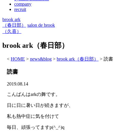
company
recruit
brook ark
（春日部）
salon de brook
（久喜）
brook ark（春日部）
<
HOME
>
news&blog
>
brook ark（春日部）
>
読書
読書
2019.08.14
こんばんは
ark
の舞です。
日に日に暑い日が続きますが、
私も熱中症に気を付けて
毎日、頑張ってます
p
(
^_^
)
q