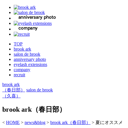
TOP
brook ark
salon de brook
anniversary photo
eyelash extensions
company
recruit
brook ark
（春日部）
salon de brook
（久喜）
brook ark（春日部）
<
HOME
>
news&blog
>
brook ark（春日部）
>
夏にオススメ