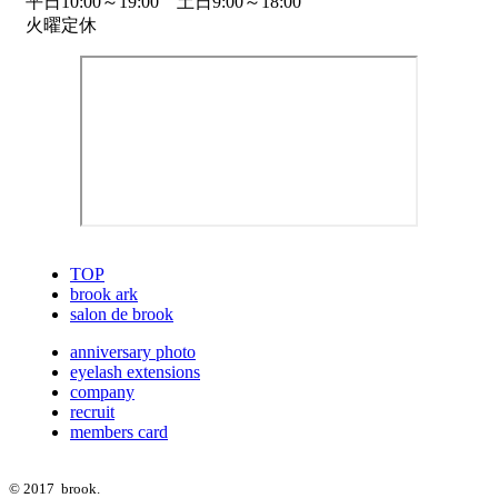
平日10:00～19:00 土日9:00～18:00
火曜定休
TOP
brook ark
salon de brook
anniversary photo
eyelash extensions
company
recruit
members card
© 2017 brook.