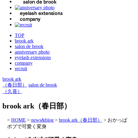
TOP
brook ark
salon de brook
anniversary photo
eyelash extensions
company
recruit
brook ark
（春日部）
salon de brook
（久喜）
brook ark（春日部）
<
HOME
>
news&blog
>
brook ark（春日部）
>
おかっぱ
ボブで可愛く変身