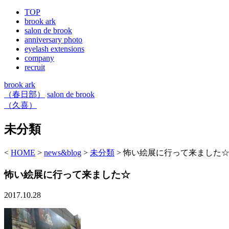
TOP
brook ark
salon de brook
anniversary photo
eyelash extensions
company
recruit
brook ark
（春日部）
salon de brook
（久喜）
未分類
<
HOME
>
news&blog
>
未分類
>
怖い絵展に行って来ました
怖い絵展に行って来ました☆
2017.10.28