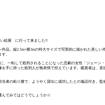
い絵展 に行って来ました!!
品。縦2.5m×横3mの特大サイズで写実的に描かれた美しい
ます。
後に、一転して処刑されることになった悲劇の女性「ジェーン
な鎌を手に持った処刑人が無表情で控えています。鑑賞者は、直
担当者の粘り腰で、ようやく貸出に成功したとの逸話付き。監
を運んでみてはどうでしょうか☆