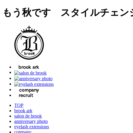
もう秋です スタイルチェン
TOP
brook ark
salon de brook
anniversary photo
eyelash extensions
company