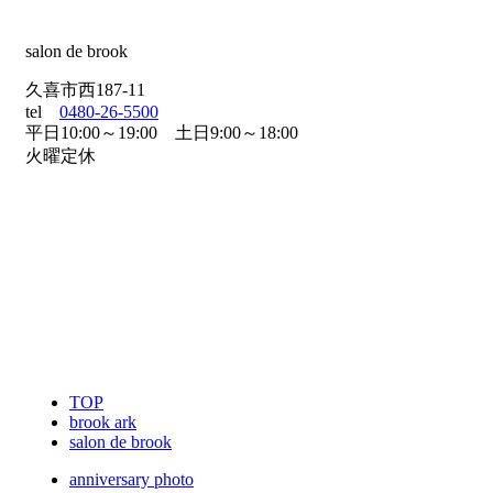
salon de brook
久喜市西187-11
tel
0480-26-5500
平日10:00～19:00 土日9:00～18:00
火曜定休
TOP
brook ark
salon de brook
anniversary photo