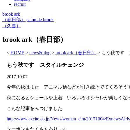
recruit
brook ark
（春日部）
salon de brook
（久喜）
brook ark（春日部）
<
HOME
>
news&blog
>
brook ark（春日部）
>
もう秋です 
もう秋です スタイルチェンジ
2017.10.07
今年の秋はまた アニマル柄などが引き続きでてくるそう
秋になるとショールや上着 いろいろオシャレが楽しくな
こんな記事をみつけました
http://www.excite.co.jp/News/woman_clm/20171004/ExnewsAirl
クーポンもたくさんあります