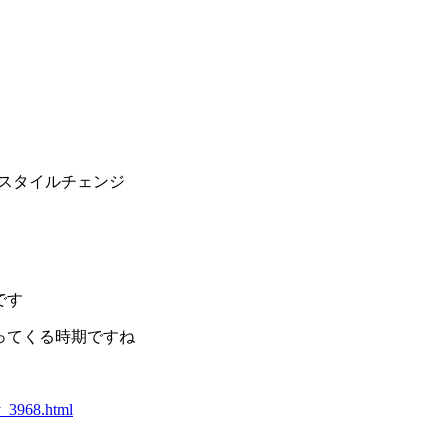
スタイルチェンジ
です
ってくる時期ですね
y_3968.html